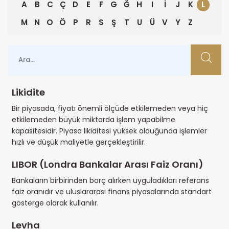
A
B
C
Ç
D
E
F
G
Ğ
H
I
İ
J
K
L
M
N
O
Ö
P
R
S
Ş
T
U
Ü
V
Y
Z
Likidite
Bir piyasada, fiyatı önemli ölçüde etkilemeden veya hiç
etkilemeden büyük miktarda işlem yapabilme
kapasitesidir. Piyasa likiditesi yüksek olduğunda işlemler
hızlı ve düşük maliyetle gerçekleştirilir.
LIBOR (Londra Bankalar Arası Faiz Oranı)
Bankaların birbirinden borç alırken uyguladıkları referans
faiz oranıdır ve uluslararası finans piyasalarında standart
gösterge olarak kullanılır.
Levha