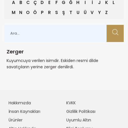
A
B
C
Ç
D
E
F
G
Ğ
H
I
İ
J
K
L
M
N
O
Ö
P
R
S
Ş
T
U
Ü
V
Y
Z
Zerger
Kuyumcuya verilen isimdir. Eskiden resmi dilde
savatçıların yerine zerger denilirdi.
Hakkımızda
KVKK
İnsan Kaynakları
Gizlilik Politikası
Ürünler
Uyumlu Altın