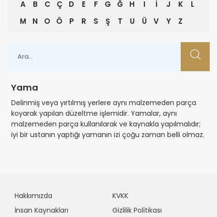
A
B
C
Ç
D
E
F
G
Ğ
H
I
İ
J
K
L
M
N
O
Ö
P
R
S
Ş
T
U
Ü
V
Y
Z
Yama
Delinmiş veya yırtılmış yerlere aynı malzemeden parça
koyarak yapılan düzeltme işlemidir. Yamalar, aynı
malzemeden parça kullanılarak ve kaynakla yapılmalıdır;
iyi bir ustanın yaptığı yamanın izi çoğu zaman belli olmaz.
Hakkımızda
KVKK
İnsan Kaynakları
Gizlilik Politikası