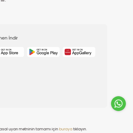
en İndir
 Yasal uyarı metninin tamamı için
buraya
tıklayın.