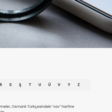
R
S
Ş
T
U
Ü
V
Y
Z
lemeler, Osmanlı Türkçesindeki “vav” harfine
lır.