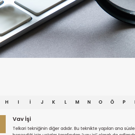
H
I
İ
J
K
L
M
N
O
Ö
P
Vav İşi
Telkari tekniğinin diğer adıdır. Bu teknikte yapılan ana süs
benzediği için ustalar tarafından “vav işi” olarak da adlandırı