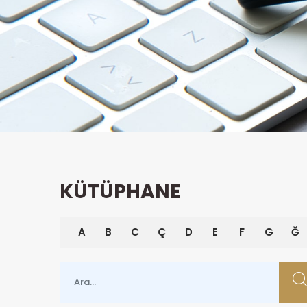
KÜTÜPHANE
A
B
C
Ç
D
E
F
G
Ğ