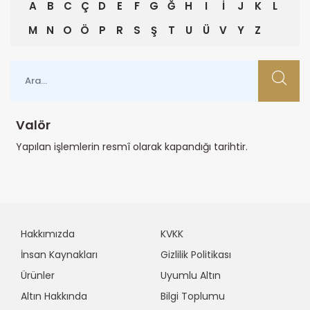
A
B
C
Ç
D
E
F
G
Ğ
H
I
İ
J
K
L
M
N
O
Ö
P
R
S
Ş
T
U
Ü
V
Y
Z
Valör
Yapılan işlemlerin resmî olarak kapandığı tarihtir.
Hakkımızda
KVKK
İnsan Kaynakları
Gizlilik Politikası
Ürünler
Uyumlu Altın
Altın Hakkında
Bilgi Toplumu