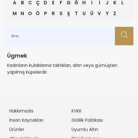
A
B
C
Ç
D
E
F
G
Ğ
H
I
İ
J
K
L
M
N
O
Ö
P
R
S
Ş
T
U
Ü
V
Y
Z
Ügmek
Kadınların kulaklarına taktıkları, altın veya gümüşten
yapılmış küpelerdir.
Hakkımızda
KVKK
İnsan Kaynakları
Gizlilik Politikası
Ürünler
Uyumlu Altın