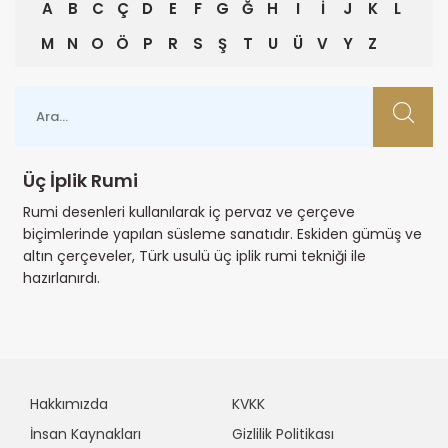
A
B
C
Ç
D
E
F
G
Ğ
H
I
İ
J
K
L
M
N
O
Ö
P
R
S
Ş
T
U
Ü
V
Y
Z
Üç İplik Rumi
Rumi desenleri kullanılarak iç pervaz ve çerçeve
biçimlerinde yapılan süsleme sanatıdır. Eskiden gümüş ve
altın çerçeveler, Türk usulü üç iplik rumi tekniği ile
hazırlanırdı.
Hakkımızda
KVKK
İnsan Kaynakları
Gizlilik Politikası