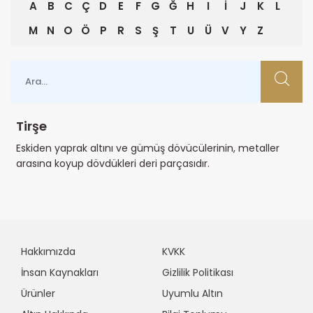
A
B
C
Ç
D
E
F
G
Ğ
H
I
İ
J
K
L
M
N
O
Ö
P
R
S
Ş
T
U
Ü
V
Y
Z
Tirşe
Eskiden yaprak altını ve gümüş dövücülerinin, metaller
arasına koyup dövdükleri deri parçasıdır.
Hakkımızda
KVKK
İnsan Kaynakları
Gizlilik Politikası
Ürünler
Uyumlu Altın