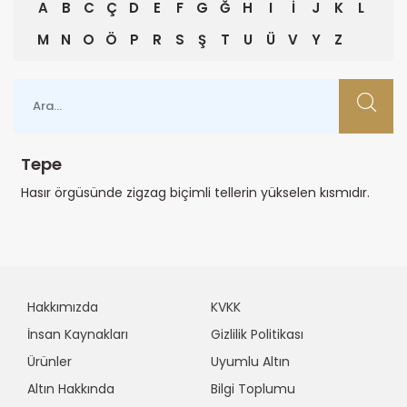
A
B
C
Ç
D
E
F
G
Ğ
H
I
İ
J
K
L
M
N
O
Ö
P
R
S
Ş
T
U
Ü
V
Y
Z
Tepe
Hasır örgüsünde zigzag biçimli tellerin yükselen kısmıdır.
Hakkımızda
KVKK
İnsan Kaynakları
Gizlilik Politikası
Ürünler
Uyumlu Altın
Altın Hakkında
Bilgi Toplumu