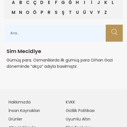
A
B
C
Ç
D
E
F
G
Ğ
H
I
İ
J
K
L
M
N
O
Ö
P
R
S
Ş
T
U
Ü
V
Y
Z
Sim Mecidiye
Gümüş para. Osmanlılarda ilk gümüş para Orhan Gazi
döneminde “akça” adıyla basılmıştır.
Hakkımızda
KVKK
İnsan Kaynakları
Gizlilik Politikası
Ürünler
Uyumlu Altın