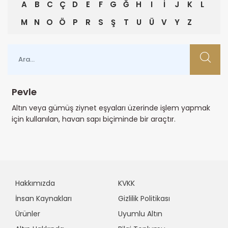
A
B
C
Ç
D
E
F
G
Ğ
H
I
İ
J
K
L
M
N
O
Ö
P
R
S
Ş
T
U
Ü
V
Y
Z
Pevle
Altın veya gümüş ziynet eşyaları üzerinde işlem yapmak
için kullanılan, havan sapı biçiminde bir araçtır.
Hakkımızda
KVKK
İnsan Kaynakları
Gizlilik Politikası
Ürünler
Uyumlu Altın