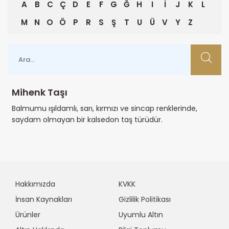
A
B
C
Ç
D
E
F
G
Ğ
H
I
İ
J
K
L
M
N
O
Ö
P
R
S
Ş
T
U
Ü
V
Y
Z
Mihenk Taşı
Balmumu ışıldamlı, sarı, kırmızı ve sincap renklerinde,
saydam olmayan bir kalsedon taş türüdür.
Hakkımızda
KVKK
İnsan Kaynakları
Gizlilik Politikası
Ürünler
Uyumlu Altın