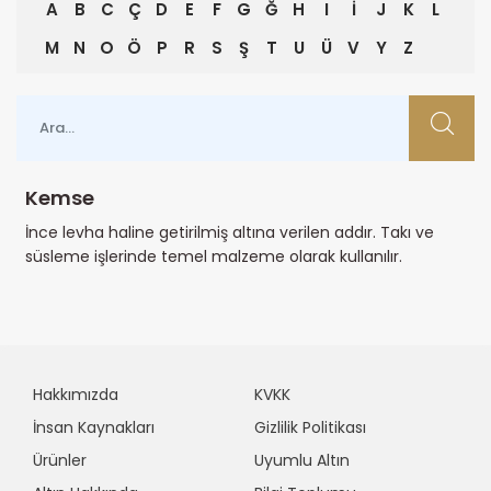
A
B
C
Ç
D
E
F
G
Ğ
H
I
İ
J
K
L
M
N
O
Ö
P
R
S
Ş
T
U
Ü
V
Y
Z
Kemse
İnce levha haline getirilmiş altına verilen addır. Takı ve
süsleme işlerinde temel malzeme olarak kullanılır.
Hakkımızda
KVKK
İnsan Kaynakları
Gizlilik Politikası
Ürünler
Uyumlu Altın