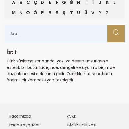
A
B
C
Ç
D
E
F
G
Ğ
H
I
İ
J
K
L
M
N
O
Ö
P
R
S
Ş
T
U
Ü
V
Y
Z
İstif
Türk süsleme sanatında, yazı ve desen unsurlarının
estetik bir bütünlük içinde, dengeli ve uyumlu biçimde
düzenlenmesi anlamına gelir. Özellikle hat sanatında
önemli bir kompozisyon tekniğidir.
Hakkımızda
KVKK
İnsan Kaynakları
Gizlilik Politikası