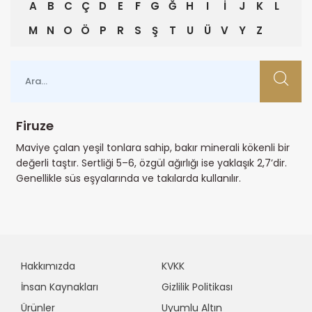
A
B
C
Ç
D
E
F
G
Ğ
H
I
İ
J
K
L
M
N
O
Ö
P
R
S
Ş
T
U
Ü
V
Y
Z
Firuze
Maviye çalan yeşil tonlara sahip, bakır minerali kökenli bir
değerli taştır. Sertliği 5–6, özgül ağırlığı ise yaklaşık 2,7’dir.
Genellikle süs eşyalarında ve takılarda kullanılır.
Hakkımızda
KVKK
İnsan Kaynakları
Gizlilik Politikası
Ürünler
Uyumlu Altın