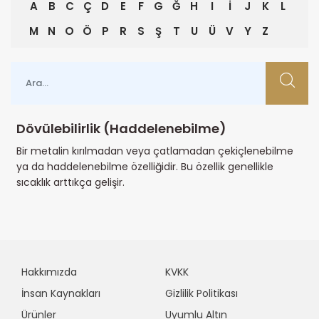
A
B
C
Ç
D
E
F
G
Ğ
H
I
İ
J
K
L
M
N
O
Ö
P
R
S
Ş
T
U
Ü
V
Y
Z
Dövülebilirlik (Haddelenebilme)
Bir metalin kırılmadan veya çatlamadan çekiçlenebilme
ya da haddelenebilme özelliğidir. Bu özellik genellikle
sıcaklık arttıkça gelişir.
Hakkımızda
KVKK
İnsan Kaynakları
Gizlilik Politikası
Ürünler
Uyumlu Altın