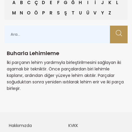
A
B
C
Ç
D
E
F
G
Ğ
H
I
İ
J
K
L
M
N
O
Ö
P
R
S
Ş
T
U
Ü
V
Y
Z
Buharla Lehimleme
İki parçanın lehim yardımıyla birleştirilmesini sağlayan iki
aşamalı bir tekniktir. Önce parçalardan biri lehimle
kaplanır, ardından diğer yüzeye lehim akıtılır. Parçalar
soğuduktan sonra yeniden ısıtılarak lehim erir ve iki parça
birleşir.
Hakkımızda
KVKK