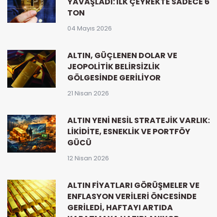
YAVAŞLADI: İLK ÇEYREKTE SADECE 6
TON
04 Mayıs 2026
ALTIN, GÜÇLENEN DOLAR VE
JEOPOLITIK BELIRSIZLIK
GÖLGESINDE GERILIYOR
21 Nisan 2026
ALTIN YENI NESIL STRATEJIK VARLIK:
LIKIDITE, ESNEKLIK VE PORTFÖY
GÜCÜ
12 Nisan 2026
ALTIN FIYATLARI GÖRÜŞMELER VE
ENFLASYON VERILERI ÖNCESINDE
GERILEDI, HAFTAYI ARTIDA