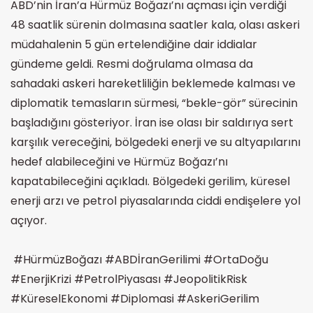
ABD’nin İran’a Hürmüz Boğazı’nı açması için verdiği
48 saatlik sürenin dolmasına saatler kala, olası askeri
müdahalenin 5 gün ertelendiğine dair iddialar
gündeme geldi. Resmi doğrulama olmasa da
sahadaki askeri hareketliliğin beklemede kalması ve
diplomatik temasların sürmesi, “bekle-gör” sürecinin
başladığını gösteriyor. İran ise olası bir saldırıya sert
karşılık vereceğini, bölgedeki enerji ve su altyapılarını
hedef alabileceğini ve Hürmüz Boğazı’nı
kapatabileceğini açıkladı. Bölgedeki gerilim, küresel
enerji arzı ve petrol piyasalarında ciddi endişelere yol
açıyor.
#HürmüzBoğazı #ABDİranGerilimi #OrtaDoğu
#EnerjiKrizi #PetrolPiyasası #JeopolitikRisk
#KüreselEkonomi #Diplomasi #AskeriGerilim